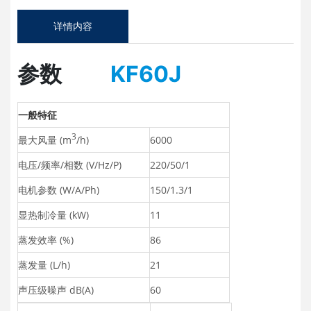
详情内容
参数
KF60J
一般特征
3
最大风量 (m
/h)
6000
电压/频率/相数 (V/Hz/P)
220/50/1
电机参数 (W/A/Ph)
150/1.3/1
显热制冷量 (kW)
11
蒸发效率 (%)
86
蒸发量 (L/h)
21
声压级噪声 dB(A)
60