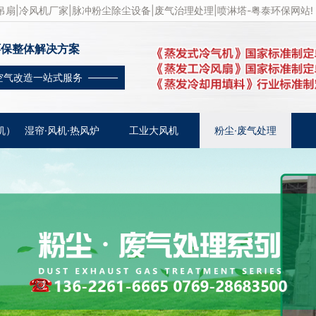
扇|冷风机厂家|脉冲粉尘除尘设备|废气治理处理|喷淋塔-粤泰环保网站!
环保整体解决方案
空气改造一站式服务 ———
机）
湿帘·风机·热风炉
工业大风机
粉尘·废气处理