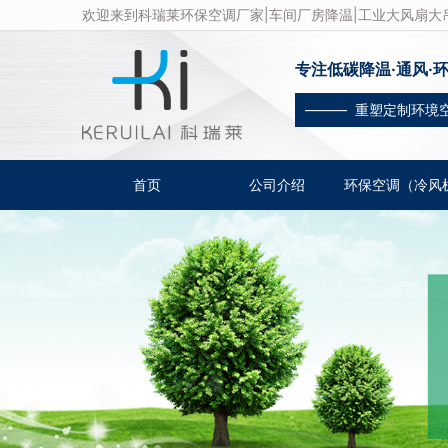
欢迎来到科瑞莱环保空调厂家|车间厂房降温|工业大风扇大吊
专注低碳降温·通风·
——— 重塑定制环境
首页
公司介绍
环保空调（冷风